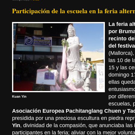
Participación de la escuela en la feria alter
La feria a
por Bruma
recinto de
del festiv
(Mallorca),
las 10 de 
15 y las ce
domingo 17
ellas qued
entusiasmo
por diferen
Kuan Yin
escuelas, p
Asociación Europea Pachitanglang Chuen y Ta
presidida por una preciosa escultura en piedra rep
Yin
, divinidad de la compasión, que anunciaba las 
participantes en la feria; aliviar con la mejor volun