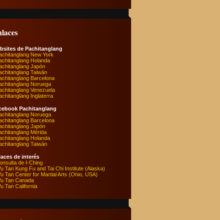
laces
bsites de Pachitanglang
achitanglang New York
achitanglang Holanda
achitanglang Japón
achitanglang Taiwán
achitanglang Barcelona
achitanglang Noruega
achitanglang Venezuela
achitanglang Inglaterra
cebook Pachitanglang
achitanglang Noruega
achitanglang Barcelona
achitanglang Japón
achitanglang Mérida
achitanglang Holanda
achitanglang Taiwán
aces de interés
onsulta de I-Ching
u Tan Kung Fu and Tai Chi Institute (Alaska)
u Tan Center for Martial Arts (Ohio, USA)
u Tan Canada
u Tan California