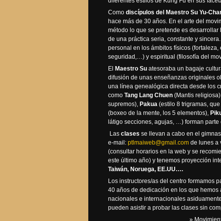
diferentes estilos de Kung Fu en sus faceta
Como
discípulos del Maestro Su Yu-Cha
hace más de 30 años. En el arte del movim
método lo que se pretende es desarrollar l
de una práctica seria, constante y sincera
personal en los ámbitos físicos (fortaleza, 
seguridad,…) y espiritual (filosofía del mo
El
Maestro Su
atesoraba un bagaje cultura
difusión de unas enseñanzas originales ob
una línea genealógica directa desde los c
como
Tang Lang Chuen
(Mantis religiosa)
supremos),
Pakua
(estilo 8 trigramas, que 
(boxeo de la mente, los 5 elementos),
Pik
látigo secciones, agujas, …) forman parte
Las
clases
se llevan a cabo en el gimnas
e-mail:
ptlmaiweb@gmail.com
de lunes a 
(consultar horarios en la web y se recomi
este último año) y tenemos proyección in
Taiwán, Noruega, EE.UU….
Los instructores/as del centro formamos p
40 años de dedicación en los que hemos as
nacionales e internacionales asiduamente
pueden asistir a probar las clases sin co
» Movimient