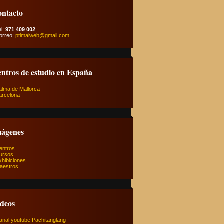
ntacto
l:
971 409 002
orreo:
ptlmaiweb@gmail.com
ntros de estudio en España
alma de Mallorca
arcelona
ágenes
entros
ursos
xhibiciones
aestros
deos
anal youtube Pachitanglang