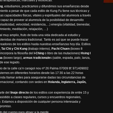
s terapéuticas, marciales y filosóficas.
ng
, estudiamos, practicamos y difundimos sus enseñanzas desde
iento a pesar de que cada estilo de Kung Fu tiene sus técnicas y
as capacidades físicas, vitales y espirituales del alumno/a a través
. capaz de proveer al alumno/a de la posibilidad de desarrollo
elasticidad, velocidad, resistencia,…) energía (vitalidad, bienestar,
vimiento, meditación, relajación, …)
l muy amplio, fruto de toda una vida dedicada al estudio y
tenidas de manera tradicional. Tanto es así que se puede trazar
readores de los estilos hasta nuestras enseñanzas hoy día. Estilos
,
Tai Chi y Chi Kung
(trabajo interno),
Pachi Chuen
(boxeo 8
incorpora la filosofía del
I-Ching
o libro de las mutaciones)
Hsing I
ua
(boxeo largo),
armas tradicionale
s (sable, espada, palo, lanza,
 de ese legado.
io de la calle ca’n caragol nou nº 26 Palma 07009 tlf: 971409002
viernes en diferentes horarios desde las 17:30 a las 22 horas
enda llamar antes para asegurarse dadas las circunstancias de
ternacional, contando con sedes en
Holanda, Inglaterra, Japón,
arte del
linaje directo
de los estilos con experiencia de entre 15 y
istido a clases regulares, cursos y encuentros regionales,
. Estamos a disposición de cualquier persona interesada y
mpromiso.
o del cuerpo para atraer a la mente.