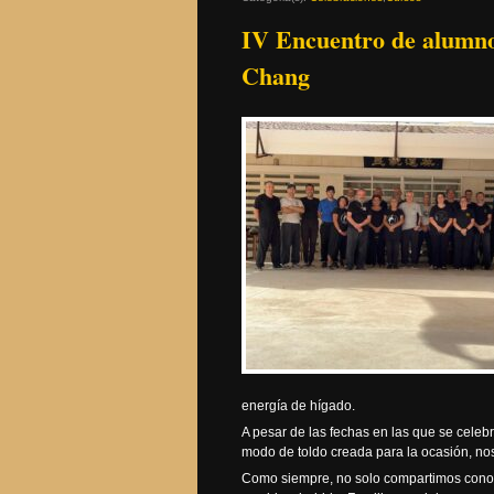
IV Encuentro de alumno
Chang
energía de hígado.
A pesar de las fechas en las que se celebr
modo de toldo creada para la ocasión, no
Como siempre, no solo compartimos conoci