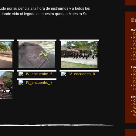
o por su pericia a la hora de instruirnos y a todos los
, dando vida al legado de nuestro querido Maestro Su.
En
We
-
P
-
P
-
P
-
P
-
P
-
P
-
P
-
P
Fa
-
P
-
P
-
P
-
P
-
P
-
P
Enl
-
C
-
W
-
W
-
W
-
W