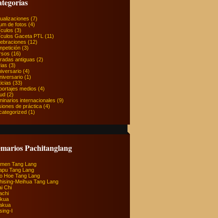
tegorías
ualizaciones
(7)
um de fotos
(4)
ículos
(3)
ículos Gaceta PTL
(11)
lebraciones
(12)
petición
(3)
rsos
(16)
radas antiguas
(2)
ias
(3)
niversario
(4)
Aniversario
(1)
icias
(33)
portajes medios
(4)
lud
(2)
inarios internacionales
(9)
iones de práctica
(4)
categorized
(1)
marios Pachitanglang
imen Tang Lang
apu Tang Lang
io Hoe Tang Lang
hising-Meihua Tang Lang
ai Chi
achi
ikua
akua
sing-I