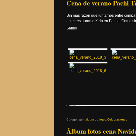
Cena de verano Pachi T
Sin más razón que juntarnos entre compa
en el restaurante Kirin en Palma. Como 
Salud!
Categoria(s):
álbum de fotos
,
Celebraciones
Álbum fotos cena Navid