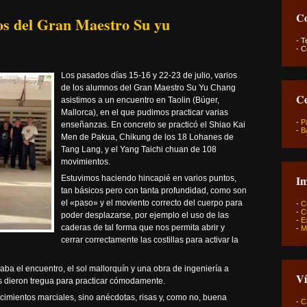
Co
s del Gran Maestro Su yu
- Te
- C
Los pasados días 15-16 y 22-23 de julio, varios
de los alumnos del Gran Maestro Su Yu Chang
Ce
asistimos a un encuentro en Taolin (Búger,
Mallorca), en el que pudimos practicar varias
-
P
enseñanzas. En concreto se practicó el Shiao Kai
-
B
Men de Pakua, Chikung de los 18 Lohanes de
Tang Lang, y el Yang Taichi chuan de 108
movimientos.
Im
Estuvimos haciendo hincapié en varios puntos,
tan básicos pero con tanta profundidad, como son
el «paso» y el moviento correcto del cuerpo para
-
C
-
C
poder desplazarse, por ejemplo el uso de las
-
E
caderas de tal forma que nos permita abrir y
-
M
cerrar correctamente las costillas para activar la
aba el encuentro, el sol mallorquín y una obra de ingeniería a
Ví
s dieron tregua para practicar cómodamente.
mientos marciales, sino anécdotas, risas y, como no, buena
-
C