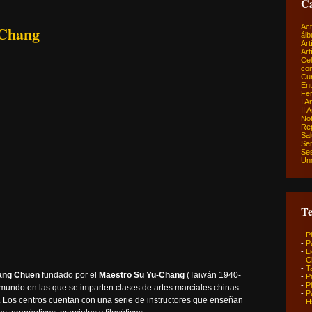
Ca
-Chang
Act
álb
Art
Art
Ce
com
Cu
Ent
Fer
I A
II 
Not
Re
Sa
Sem
Ses
Un
Te
-
P
-
P
-
L
-
C
-
T
glang Chuen
fundado por el
Maestro Su Yu-Chang
(Taiwán 1940-
-
P
-
P
 mundo en las que se imparten clases de artes marciales chinas
-
P
 Los centros cuentan con una serie de instructores que enseñan
-
H