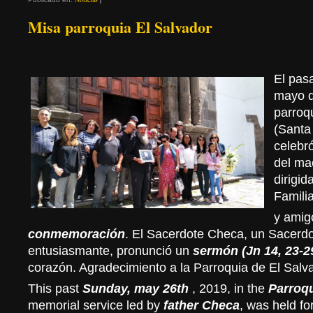
Misa parroquia El Salvador
El pas
mayo d
parroq
(Santa
celebr
del ma
dirigid
Famili
y amigo
conmemoración
. El Sacerdote Checa, un Sacerd
entusiasmante, pronunció un
sermón (Jn 14, 23-2
corazón. Agradecimiento a la Parroquia de El Salv
This past
Sunday, may 26th
, 2019, in the
Parroqu
memorial service led by
father Checa
, was held fo