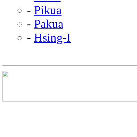
-
Pikua
-
Pakua
-
Hsing-I