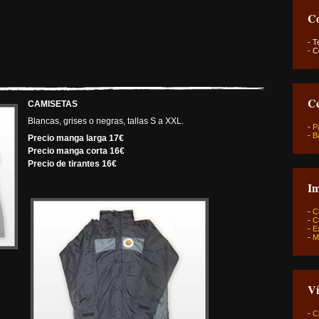
Co
- Te
- C
Ce
CAMISETAS
Blancas, grises o negras, tallas S a XXL.
-
P
-
B
Precio manga larga 17€
Precio manga corta 16€
Precio de tirantes 16€
Im
-
C
-
C
-
E
-
M
Ví
-
C