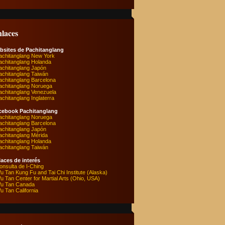
laces
bsites de Pachitanglang
achitanglang New York
achitanglang Holanda
achitanglang Japón
achitanglang Taiwán
achitanglang Barcelona
achitanglang Noruega
achitanglang Venezuela
achitanglang Inglaterra
cebook Pachitanglang
achitanglang Noruega
achitanglang Barcelona
achitanglang Japón
achitanglang Mérida
achitanglang Holanda
achitanglang Taiwán
aces de interés
onsulta de I-Ching
u Tan Kung Fu and Tai Chi Institute (Alaska)
u Tan Center for Martial Arts (Ohio, USA)
u Tan Canada
u Tan California