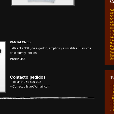
Ca
Act
álb
Art
Art
Ce
com
Cu
Ent
Fer
I A
II 
PANTALONES
Not
Re
Tallas S a XXL, de algodón, amplios y ajustables. Elásticos
Sa
Sem
en cintura y tobillos.
Ses
Un
Precio 35€
Te
Contacto pedidos
– Telf/fax:
971 409 002
-
P
– Correo: ptlytao@gmail.com
-
P
-
L
-
C
-
T
-
P
-
P
-
P
-
H