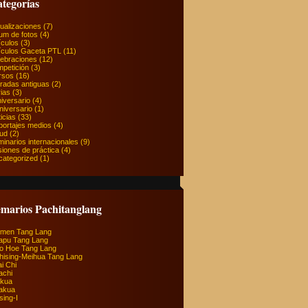
tegorías
ualizaciones
(7)
um de fotos
(4)
ículos
(3)
ículos Gaceta PTL
(11)
lebraciones
(12)
petición
(3)
rsos
(16)
radas antiguas
(2)
ias
(3)
niversario
(4)
Aniversario
(1)
icias
(33)
portajes medios
(4)
lud
(2)
inarios internacionales
(9)
iones de práctica
(4)
categorized
(1)
marios Pachitanglang
imen Tang Lang
apu Tang Lang
io Hoe Tang Lang
hising-Meihua Tang Lang
ai Chi
achi
ikua
akua
sing-I