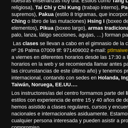
nuestras enseñanzas hoy día. Estilos como
Tang 
religiosa),
Tai Chi y Chi Kung
(trabajo interno),
Pa
supremos),
Pakua
(estilo 8 trigramas, que incorpora
Ching
o libro de las mutaciones)
Hsing I
(boxeo de
elementos),
Pikua
(boxeo largo),
armas tradicion
palo, lanza, látigo secciones, agujas, …) forman pa
Las
clases
se llevan a cabo en el gimnasio de la c
nº 26 Palma 07009 tlf: 971409002 e-mail:
ptlmaiw
a viernes en diferentes horarios desde las 17:30 a 
horarios en la web y se recomienda llamar antes 
las circunstancias de este último año) y tenemos p
internacional, contando con sedes en
Holanda, Ing
Taiwán, Noruega, EE.UU….
Los instructores/as del centro formamos parte del
l
estilos con experiencia de entre 15 y 40 años de d
hemos asistido a clases regulares, cursos y encuen
nacionales e internacionales asiduamente. Estamos
cualquier persona interesada y pueden asistir a pro
compromiso.