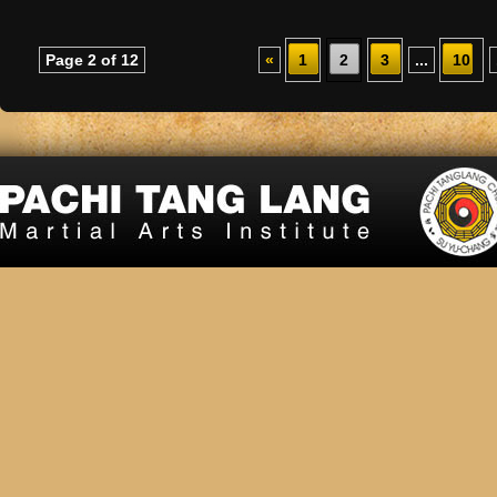
Page 2 of 12
«
1
2
3
...
10