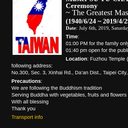
Ceremony
~ The Greatest Mas
(1940/6/24 ~ 2019/4/2
Date
: July 6th, 2019, Saturd
Time
:
01:00 PM for the family onl
01:40 pm open for the publ
Location
: Fuzhou Temple
following address:
No.300, Sec. 3, Xinhai Rd., Da’an Dist., Taipei Cit
Precautions
:
We are following the Buddhism tradition
Serving Buddha with vegetables, fruits and flowers
With all blessing
Thank you
Transport info