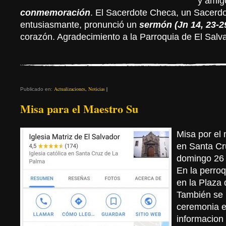
y amigo
conmemoración
. El Sacerdote Checa, un Sacerd
entusiasmante, pronunció un
sermón (Jn 14, 23-2
corazón. Agradecimiento a la Parroquia de El Salv
Actualizaciones
,
Noticias
|
Publicado en:
Misa para el Maestro Su
Misa por el
en Santa Cr
domingo 26 
En la perroq
en la Plaza
También se 
ceremonia 
informacion