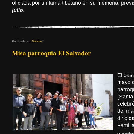
oficiada por un lama tibetano en su memoria, previ
julio
.
Noticias
|
Publicado en:
Misa parroquia El Salvador
El pas
mayo d
parroq
(Santa
celebr
del ma
dirigid
Famili